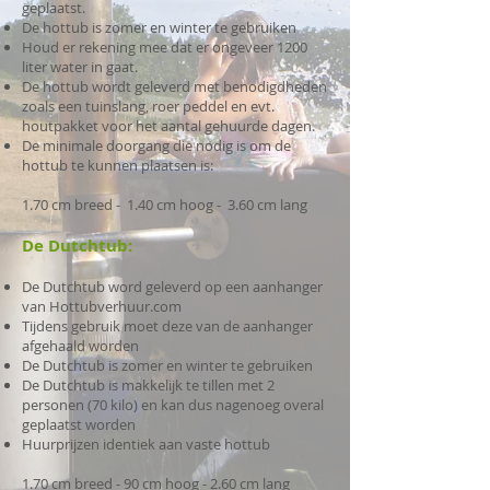
geplaatst.​
De hottub is zomer en winter te gebruiken
Houd er rekening mee dat er ongeveer 1200
liter water in gaat.
De hottub wordt geleverd met benodigdheden
zoals een tuinslang, roer peddel en evt.
houtpakket voor het aantal gehuurde dagen.
De minimale doorgang die nodig is om de
hottub te kunnen plaatsen is:
1.70 cm breed - 1.40 cm hoog - 3.60 cm lang
De Dutchtub:
De Dutchtub word geleverd op een aanhanger
van Hottubverhuur.com
Tijdens gebruik moet deze van de aanhanger
afgehaald worden
De Dutchtub is zomer en winter te gebruiken
De Dutchtub is makkelijk te tillen met 2
personen (70 kilo) en kan dus nagenoeg overal
geplaatst worden
Huurprijzen identiek aan vaste hottub
1.70 cm breed -
90 cm hoog -
2.60 cm lang