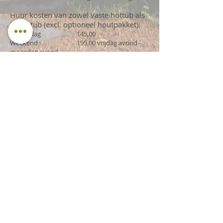
Huur kosten van zowel vaste hottub als
Dutchtub (excl. optioneel houtpakket):
Eerste dag 145,00
Weekend 195,00 vrijdag avond -
maandag avond
Midweek 220,00 maandag avond -
vrijdag avond
Week 275,00 in overleg
BORG 100,00
TRANSPORTKOSTEN Vanuit Sint -
Huibrechts - Lille: bezorgen binnen 20km
gratis, daarna 1 Euro per km.
LET OP : voor de periode midweek & week of
langer kunnen wij géén optioneel houtpakket
voorzien.
Mail ons voor een geheel vrijblijvende offerte.
Daarvoor hebben wij alleen nodig: Dutchtub of
hottub, het lever adres en de verhuurdata.
Ga naar contact en vul in.
Kleine onderneming onderworpen aan de
vrijstellingsregeling. BTW niet toepasselijk.
KBO-nummer:
0537.647.145